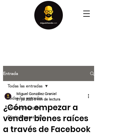
Entrada
Todas las entradas
Miguel González Graniel
Todas las entradas
21 jul 2023
5 min de lectura
¿Cómo empezar a
Marketing Digital
vender bienes raíces
Diario Empresarial
a través de Facebook