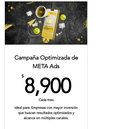
Configuración de hasta 2 campañas
(mensajes o formularios)
Supervisión permanente del
rendimiento.
Reporte semanal por WhatsApp.
Recomendación de inversión en
Campaña Optimizada de
pauta: $3,000 a $5,000 MXN.
META Ads
8,900$
$
8,900
Cada mes
Ideal para: Empresas con mayor inversión
que buscan resultados optimizados y
alcance en múltiples canales.