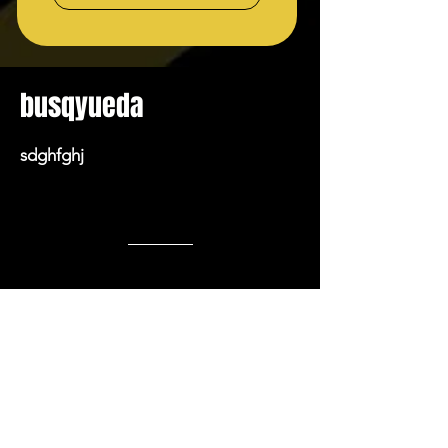
busqyueda
sdghfghj