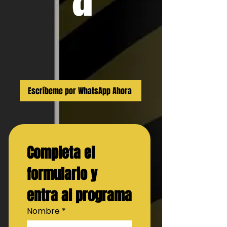
Escríbeme por WhatsApp Ahora
Completa el 
formulario y 
entra al programa
Nombre
*