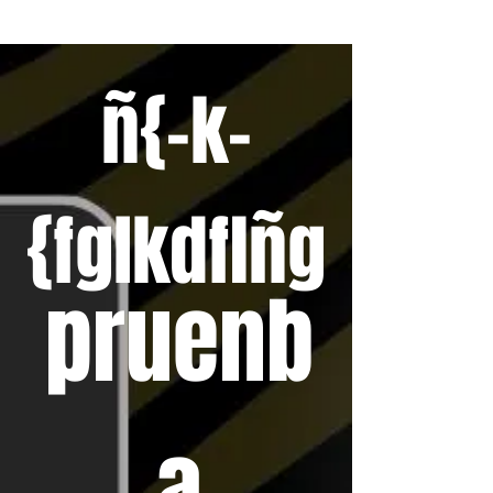
ñ{-k-
{fglkdflñg
pruenb
a