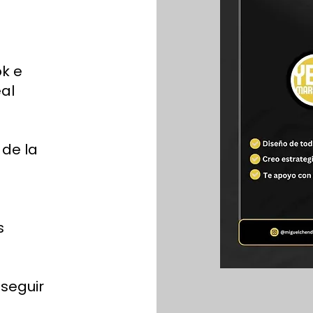
k e
al
 de la
s
seguir