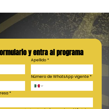
formulario y entra al programa
Apellido
*
Número de WhatsApp vigente
*
resa
*