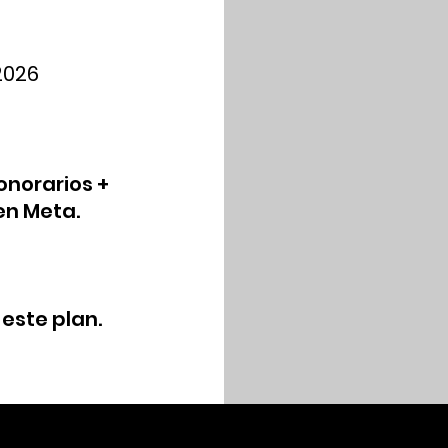
2026
onorarios +
en Meta.
 este plan.