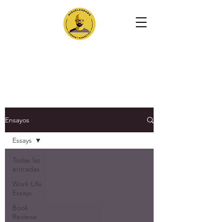
Ensayos
Essays
Todas las
entradas
Work Life
Essays
Book
Reviews